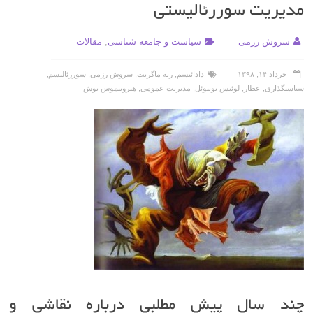
مدیریت سوررئالیستی
سروش رزمی
سیاست و جامعه شناسی
,
مقالات
خرداد ۱۴, ۱۳۹۸
دادائیسم
,
رنه ماگریت
,
سروش رزمی
,
سوررئالیسم
,
سیاستگذاری
,
عطار
,
لوئیس بونیوئل
,
مدیریت عمومی
,
هیرونیموس بوش
چند سال پیش مطلبی درباره نقاشی و