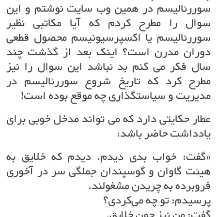
سوررئالیسم در همین وب سایت نوشتم و این
سوال را مطرح کردم که آیا مکاتبی نظیر
سوررئالیسم یا اکسپرسیونیسم محصول قطعی
دوران‌ مدرن است؟ اینک بعد از گذشت چند
سال فکر می کنم بد نباشد این سوال را نیز
مطرح کرد که تاریخ شروع سوررئالیسم در
مدیریت و سیاستگذاری چه موقع بوده است!
عطار حکایتی دارد که می تواند مدخل خوبی برای
یادداشت حاضر باشد:
«گفت: خواب بدی دیدم. دیدم که خلایق به
هیئت گاوان و گوسپندان جملگی سر در آخوری
فروبرده به چریدن مشغولند.
پرسیدم: تو چه می‌کردی؟
گفت: من نیز چون خلایق.